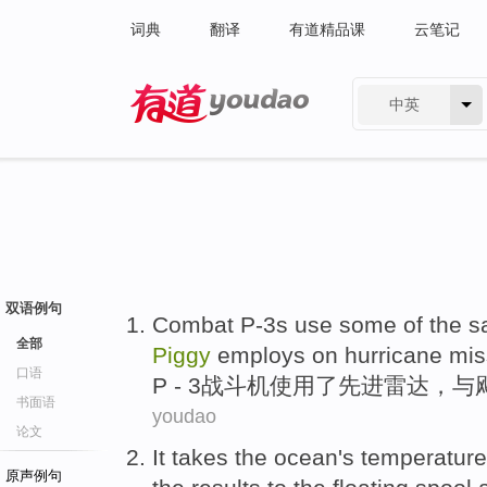
词典
翻译
有道精品课
云笔记
中英
有道 - 网易旗下搜索
双语例句
Combat P-3s
use
some of
the
s
全部
Piggy
employs on
hurricane
mis
口语
P - 3
战斗机
使用
了
先进
雷达
，与
书面语
youdao
论文
It
takes
the ocean
's
temperature
原声例句