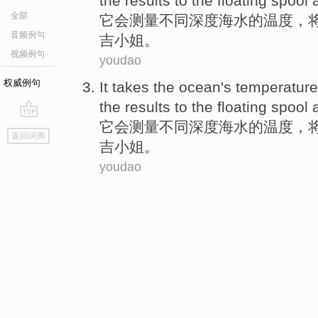
the
results to the
floating
spool
全部
它
会测量
不同
深度
海水
的
温度
，
音频例句
吉小姐
。
视频例句
youdao
权威例句
It
takes
the ocean
's
temperature
the
results to the
floating
spool
它
会测量
不同
深度
海水
的
温度
，
go
返回词典
top
吉小姐
。
youdao