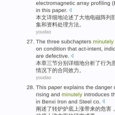
electromagnetic array profiling (
in this
paper
.
本文
详细
地
论述了
大地电磁阵列
集
和
资料
处理方法
。
youdao
The three
subchapters
minutely
on
condition
that act-intent, indi
are defective
.
本章三节分别
详细
地
分析
了行为
情况
下
的
合同
效力
。
youdao
This paper explains
the
danger
rising
and
minutely
introduces
t
in
Benxi
Iron
and
Steel co.
阐述
了
转炉炉
底
上涨
带来
的
危害