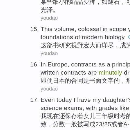
某些
细小
的
结晶
变种
，
如
燧石
，
光泽。
youdao
This
volume
,
colossal in
scope 
foundations
of
modern
biology
.
这部
书
研究
视野宏大而
详尽
，成
youdao
In
Europe,
contracts
as a princi
written contracts
are
minutely
dr
即使
日本的
合同
是
书面文字
的，
youdao
Even
today
I
have
my daughter
science
exams
,
with grades
like
我
现在
还
保存着
女儿
三
年级
时
考
致，
分数
一般被写成23/25
或者
A