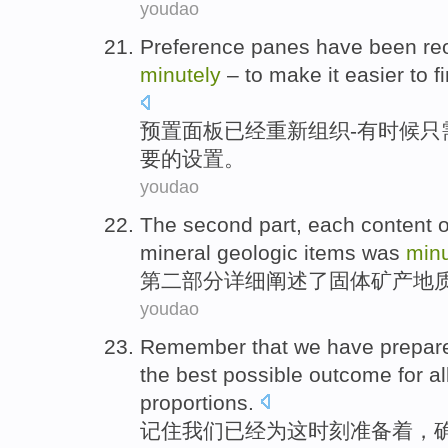
youdao
Preference
panes
have been
re
minutely
–
to make
it
easier to
f
预置
面板
已经
重新
组织-
有时候
只
要
的设置。
youdao
The second
part
,
each
content
o
mineral
geologic
items
was
minu
第二
部分
详细
阐述了
固体
矿产
地
youdao
Remember that
we
have
prepar
the
best possible
outcome
for
al
proportions.
记住
我们
已经
为
这
时刻
准备着
，