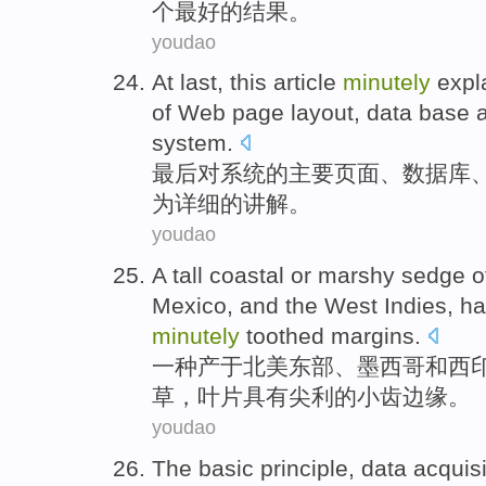
个
最好
的
结果
。
youdao
At last
, this article
minutely
expl
of
Web page
layout,
data base
system
.
最后
对
系统
的
主要
页面
、
数据库
为
详细
的
讲解。
youdao
A
tall
coastal
or
marshy
sedge
o
Mexico
,
and
the
West
Indies
, h
minutely
toothed
margins
.
一种
产于
北美
东部
、
墨西哥
和
西
草
，
叶片
具有
尖利的
小
齿
边缘。
youdao
The
basic
principle
,
data
acquisi