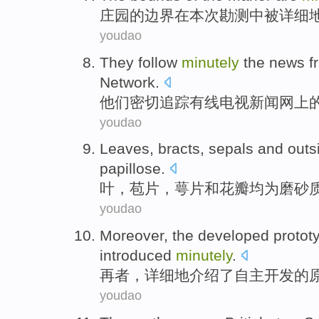
庄园
的
边界
在本次勘测中
被
详细
youdao
They
follow
minutely
the
news
f
Network.
他们
密切
追踪
有线电视
新闻
网上
youdao
Leaves
,
bracts
,
sepals
and
outs
papillose
.
叶
，
苞片
，
萼片
和
花瓣
均为磨砂
youdao
Moreover
, the
developed
protot
introduced
minutely
.
再者
，
详细
地
介绍了
自主
开发
的
youdao