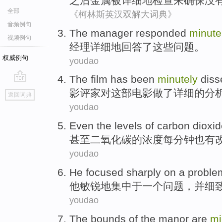
之后
金属
被详细地
检查
来
确保
没
全部
《柯林斯英汉双解大词典》
音频例句
The manager
responded
minute
视频例句
经理
详细
地
回答
了这些问题。
权威例句
youdao
The film
has been
minutely
diss
go
影评
家对
这部
电影做了详细的分
返回词典
top
youdao
Even
the
levels
of
carbon dioxid
甚至
二氧化碳
的
浓度
每分钟
也
有
youdao
He
focused
sharply
on
a
proble
他
敏锐地
集中于
一个
问题
，
并
细
youdao
The
bounds
of
the
manor
are
mi