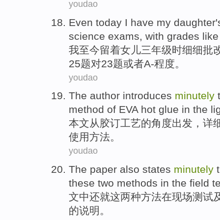
youdao
Even today
I
have my
daughter'
science
exams
,
with grades
like
我
至今留着
女儿
三年级时细细
批
25题对23题
或者
A-程度。
youdao
The author
introduces
minutely
method
of
EVA
hot
glue
in the li
本文
从
胶
订工艺
的
角度出发，
详
使用
方法
。
youdao
The paper
also
states
minutely
these
two
methods
in
the
field
t
文中
还
就
这
两种
方法
在
现场
测试
的
说明
。