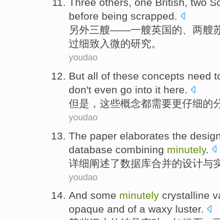
Three
others
,
one
British
,
two
So
before
being
scrapped
.
另外
三
艘——
一
艘
英国
的、
两
艘
过
细致
入微的研究。
youdao
But
all
of
these
concepts
need t
don't
even go into
it here
.
但是
，
这些
概念
都
需要
更
仔细
的
youdao
The paper elaborates
the
desig
database
combining
minutely
.
详细
阐述了
数据库
合并
的
设计
与
youdao
And
some
minutely
crystalline
v
opaque
and
of
a waxy
luster
.