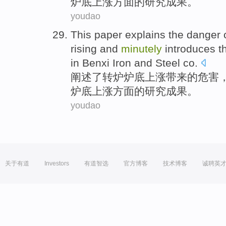
炉底上涨方面的
研究
成果
。
youdao
This paper explains
the
danger
rising
and
minutely
introduces
t
in
Benxi
Iron
and
Steel co.
阐述
了
转炉炉
底
上涨
带来
的
危害
炉底上涨方面的
研究
成果
。
youdao
关于有道
Investors
有道智选
官方博客
技术博客
诚聘英