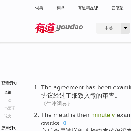
词典
翻译
有道精品课
云笔记
中英
有道 - 网易旗下搜索
双语例句
The
agreement
has been exami
全部
协议
经过
了细致入微的审查。
口语
《牛津词典》
书面语
The
metal
is
then
minutely
exam
论文
cracks
.
原声例句