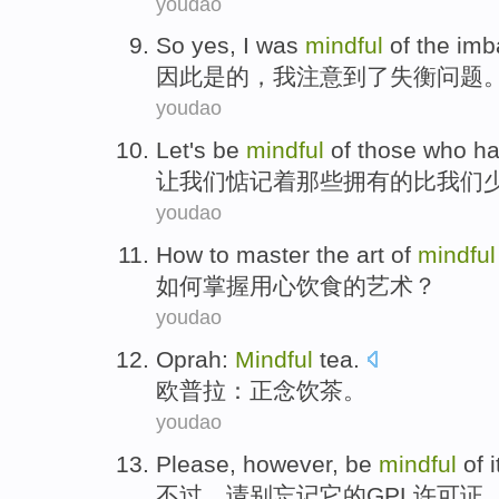
youdao
So
yes
,
I
was
mindful
of the
imb
因此
是的
，
我
注意
到了
失衡问题
youdao
Let
's
be
mindful
of
those who
h
让
我们
惦记
着那些拥有的比我们
youdao
How to
master
the
art
of
mindful
如何
掌握
用心
饮食
的
艺术
？
youdao
Oprah
:
Mindful
tea
.
欧普拉
：
正念
饮茶
。
youdao
Please
,
however
,
be
mindful
of
i
不过
，
请
别
忘记
它
的
GPL
许可证