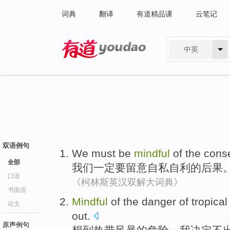
词典
翻译
有道精品课
云笔记
中英
有道 - 网易旗下搜索
双语例句
We
must
be
mindful
of
the
cons
全部
我们
一定
要
留意自私自利
的
后果
口语
《柯林斯英汉双解大词典》
书面语
Mindful
of
the
danger
of
tropical
论文
out
.
原声例句