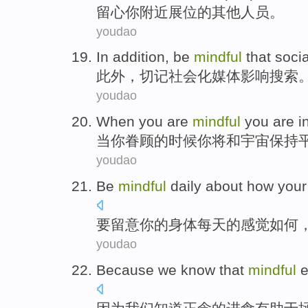
留心
你
附近
展位
的
其他
人员
。
youdao
In addition
,
be
mindful
that
socia
此外
，
切记
社会化
媒体
影响
搜索
youdao
When
you
are
mindful
you are
i
当
你
眷顾
的时候你将
和
宇宙
保持
youdao
Be
mindful
daily about
how
your
要
留意
你
的
身体
每天的
感觉
如何
youdao
Because
we
know that
mindful
e