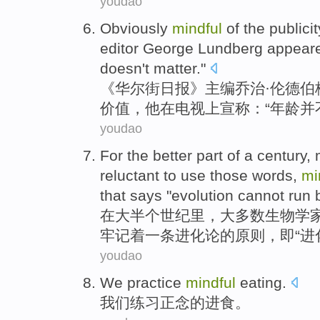
youdao
Obviously
mindful
of
the
publicit
editor
George
Lundberg
appear
doesn't
matter
."
《华尔街
日报
》
主编
乔治·伦德
伯
价值
，他
在
电视
上
宣称
：“
年龄
并
youdao
For
the better
part
of
a
century
,
reluctant to
use
those
words
,
mi
that
says "
evolution
cannot
run 
在
大半
个
世纪里
，
大多数
生物学
牢记
着
一
条
进化论
的
原则
，
即
“
进
youdao
We
practice
mindful
eating
.
我们
练习
正念
的
进食
。