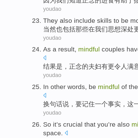
因为
我们
知道
正念
的
进食
有助于
youdao
They also
include
skills
to
be m
当然
也
包括
那些
在
我们
思想
深处
youdao
As a
result
,
mindful
couples
hav
结果是
，
正念
的
夫妇
有
更
令人满
youdao
In
other words
,
be
mindful
of
the
换
句
话说，
要
记住一个
事实
，
这
youdao
So it
’s crucial
that
you
’re
also
mi
space
.