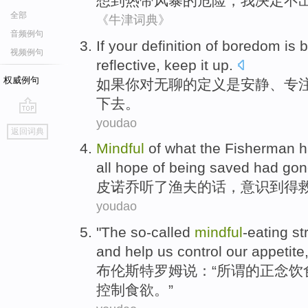
想到
热带
风暴
的
危险
，
我
决定
不
全部
《牛津词典》
音频例句
If
your
definition
of boredom
is
b
视频例句
reflective
,
keep
it up.
权威例句
如果
你
对
无聊的
定义
是
安静
、
专
下去。
youdao
go
返回词典
top
Mindful
of what the
Fisherman 
all
hope
of
being
saved
had
gon
皮诺乔听
了
渔夫
的话
，意识到
得
youdao
"
The so-called
mindful
-eating
st
and
help
us
control
our appetite
布伦斯特罗姆
说
：“
所谓
的正念饮
控制
食欲
。”