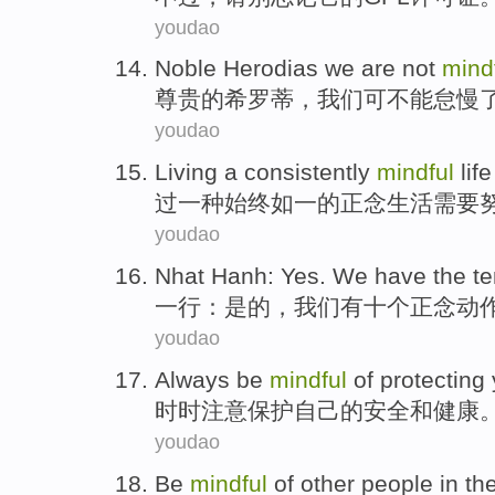
youdao
Noble
Herodias
we
are
not
mind
尊贵
的
希
罗蒂，
我们
可
不能
怠慢
youdao
Living
a
consistently
mindful
life
过
一种
始终如一
的
正念
生活
需要
youdao
Nhat Hanh
:
Yes
.
We
have the
te
一
行
：
是的
，
我们
有
十个
正念
动
youdao
Always
be
mindful
of
protecting
时时
注意
保护
自己
的
安全和
健康
youdao
Be
mindful
of
other
people
in th