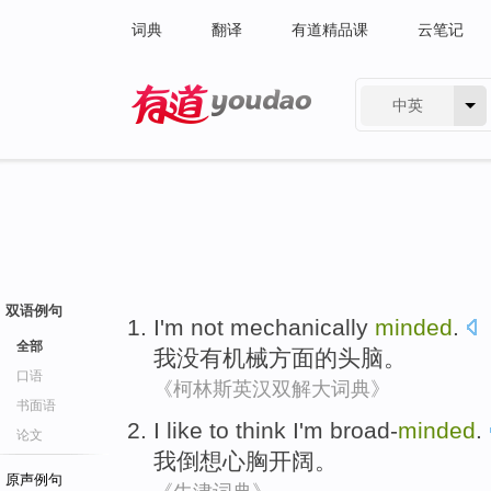
词典
翻译
有道精品课
云笔记
中英
有道 - 网易旗下搜索
双语例句
I'm
not
mechanically
minded
.
全部
我
没有
机械方面
的头脑
。
口语
《柯林斯英汉双解大词典》
书面语
I
like to think
I'm
broad-
minded
.
论文
我
倒
想
心胸
开阔。
原声例句