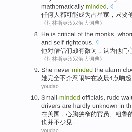
mathematically
minded
.
任何人都
可能
成为
占星
家，
只要
《柯林斯英汉双解大词典》
He
is critical
of
the monks
, who
and
self-righteous
.
他
对
僧侣
们颇有微词，
认为他们
《柯林斯英汉双解大词典》
She
never
minded
the alarm cl
她
完全不
介意
闹钟
在凌晨
4
点响起
youdao
Small-
minded
officials
,
rude wai
drivers
are hardly unknown
in
t
在
美国
，
心胸
狭窄的
官员
、
粗鲁
也并不少见。
youdao