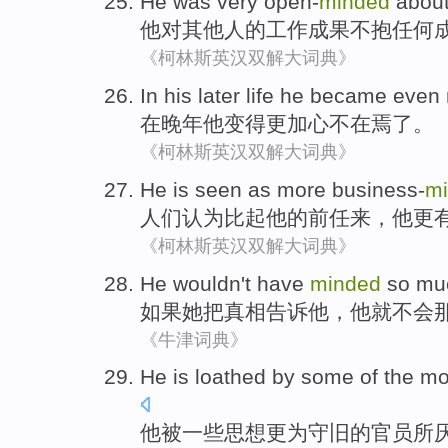
He
was
very open-
minded
abou
他
对
其他人
的
工作成果不抱任何
《柯林斯英汉双解大词典》
In
his later life
he
became
even
在
晚年
他
变得
更加
心不在焉了
。
《柯林斯英汉双解大词典》
He
is
seen as
more
business-
m
人们
认为
比起
他
的前任来，
他
更
《柯林斯英汉双解大词典》
He
wouldn't
have
minded
so mu
如果
她
把
真相
告诉
他
，
他
就
不会
《牛津词典》
He
is loathed
by
some
of the
mo
他
被
一些
思想
更为
守旧
的
官员
所