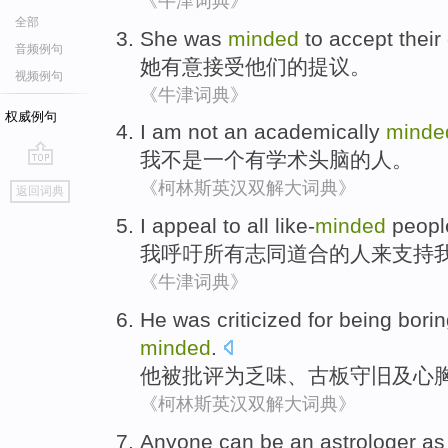
《牛津词典》
全部
She
was
minded
to
accept
their
音频例句
她
有意
接受
他们的
提议
。
视频例句
《牛津词典》
权威例句
I am
not
an
academically
minde
我
不是
一个
有学术
头脑的
人
。
go
《柯林斯英汉双解大词典》
返回词典
top
I
appeal to
all
like-
minded
peopl
我
呼吁
所有
志同道合的
人
来
支持
《牛津词典》
He
was
criticized
for
being bori
minded
.
他
被
批评
为
乏味
、
古板守旧
及
心
《柯林斯英汉双解大词典》
Anyone
can
be
an astrologer
as