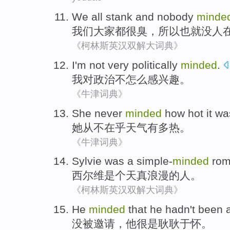
We
all stank
and
nobody
minde
我们
大家
都
很臭，所以也就
没人
《柯林斯英汉双解大词典》
I
'm not
very politically
minded
.
我
对
政治
不怎么感兴趣。
《牛津词典》
She
never
minded
how
hot
it wa
她
从
不在乎
天气有
多
热。
《牛津词典》
Sylvie
was a
simple-
minded
rom
西尔维
是个
天真
浪漫的人
。
《柯林斯英汉双解大词典》
He
minded
that
he
hadn't
been
没
被
邀请，
他
很是
耿耿于怀
。