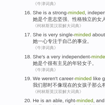
《牛津词典》
She
is a strong-
minded
,
indepe
她
是个
意志坚强、性格
独立
的女
《柯林斯英汉双解大词典》
She
is very single-
minded
abou
她
一心
专注于
自己
的事业。
《牛津词典》
She
's a
very
independent-
mind
她
是个
很
有主见
的
年轻
女子
。
《牛津词典》
We
weren
't
career-
minded
like
g
我们
那时
不
像现在的
女孩子
那么
《柯林斯英汉双解大词典》
He
is
an
able
,
right-
minded
, an