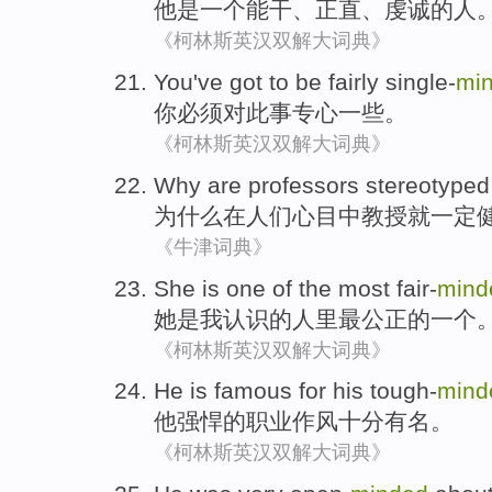
他
是
一个
能干
、
正直
、
虔诚
的
人
《柯林斯英汉双解大词典》
You
've got
to
be
fairly single-
mi
你
必须
对
此事
专心一些。
《柯林斯英汉双解大词典》
Why
are
professors
stereotyped
为什么
在
人们心目中
教授
就
一定
《牛津词典》
She
is
one
of the
most
fair-
mind
她
是
我
认识
的
人
里
最
公正
的
一个
《柯林斯英汉双解大词典》
He
is
famous
for his
tough-
mind
他
强悍
的
职业
作风十分
有名
。
《柯林斯英汉双解大词典》