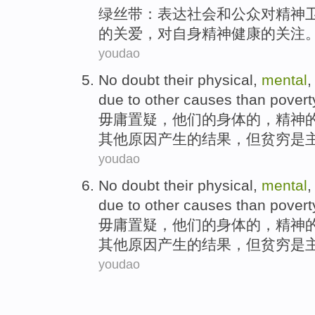
绿
丝带
：
表达
社会
和
公众
对
精神
的
关爱
，对
自身
精神
健康
的
关注
youdao
No doubt
their
physical
,
mental
,
due to
other
causes
than
povert
毋庸
置疑，
他们的
身体
的，
精神
其他
原因
产生的结果，
但
贫穷
是
youdao
No doubt
their
physical
,
mental
,
due to
other
causes
than
povert
毋庸
置疑，
他们的
身体
的，
精神
其他
原因
产生的结果，
但
贫穷
是
youdao