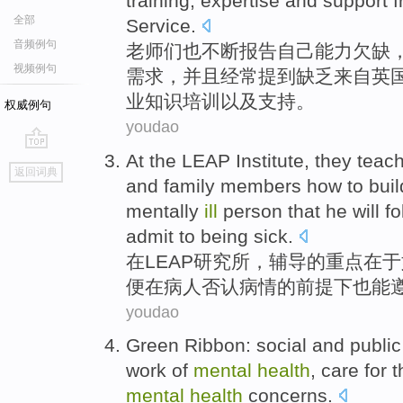
training
,
expertise
and
support
f
全部
Service
.
音频例句
老师们
也
不断
报告
自己能力
欠缺
视频例句
需求
，
并且
经常
提到
缺乏
来自
英
业知识
培训
以及
支持
。
权威例句
youdao
At
the
LEAP
Institute
, they teac
go
返回词典
top
and family members
how
to
buil
mentally
ill
person that he
will
fo
admit to being sick.
在
LEAP
研究所
，辅导的重点在于
便在病人否认
病情
的前提下
也
能
youdao
Green
Ribbon
:
social
and
public
work
of
mental
health
,
care
for
t
mental
health
concerns
.