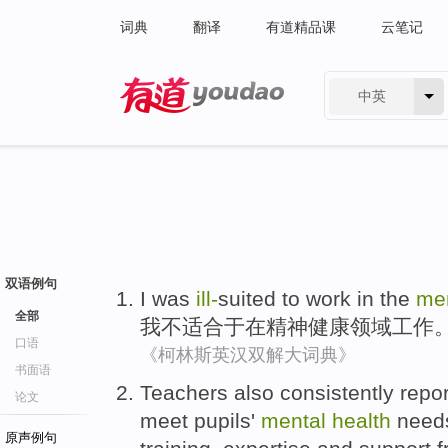
词典
翻译
有道精品课
云笔记
中英
有道 - 网易旗下搜索
双语例句
I
was
ill-
suited
to
work
in
the
me
全部
我
不适
合于
在
精神
健康
领域
工作
口语
《柯林斯英汉双解大词典》
书面语
Teachers
also
consistently
repor
论文
meet
pupils'
mental
health
need
原声例句