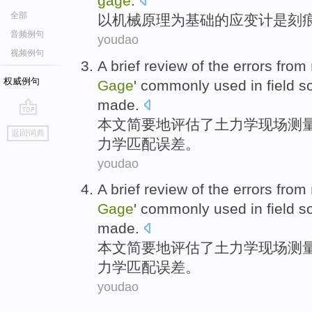
gage
.
全部
以
机械
原理
为基础
的
应变
计
是
刻
音频例句
youdao
视频例句
A brief
review
of the
errors
from
权威例句
Gage
'
commonly used
in
field
so
made.
本文
简要
地
评估
了
土
力学
现场
测
go
返回词典
top
力学
匹配
误差
。
youdao
A brief
review
of the
errors
from
Gage
'
commonly used
in
field
so
made.
本文
简要
地
评估
了
土
力学
现场
测
力学
匹配
误差
。
youdao