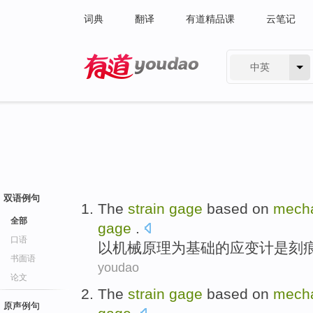
词典
翻译
有道精品课
云笔记
中英
有道 - 网易旗下搜索
双语例句
The
strain
gage
based
on
mecha
全部
gage
.
口语
以
机械
原理
为基础
的
应变
计
是
刻
书面语
youdao
论文
The
strain
gage
based
on
mecha
原声例句