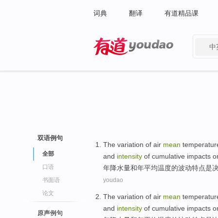
词典
翻译
有道精品课
中
有道 - 网易旗下搜索
双语例句
The
variation
of
air
mean
temperatur
全部
and
intensity
of
cumulative impacts on
口语
年降水量
和
年
平均
温度
的
波动特点
是
书面语
youdao
论文
The
variation
of
air
mean
temperatur
and
intensity
of
cumulative impacts on
原声例句