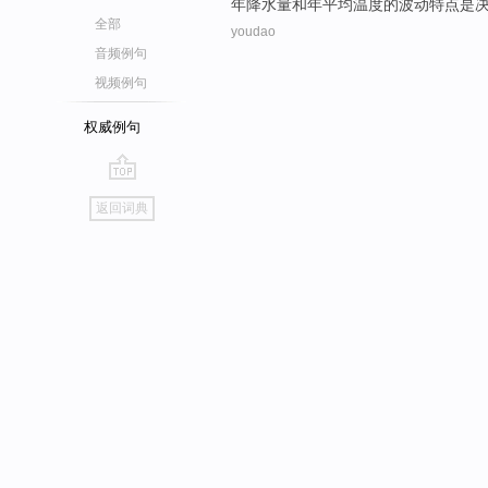
年降水量
和
年
平均
温度
的
波动特点
是
全部
youdao
音频例句
视频例句
权威例句
go
返回词典
top