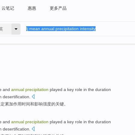
云笔记
惠惠
更多产品
英
e
and
annual
precipitation
played a
key
role
in the
duration
 desertification
.
决定
累加
作用
时间
和影响
强度
的
关键
。
e
and
annual
precipitation
played a
key
role
in the
duration
 desertification
.