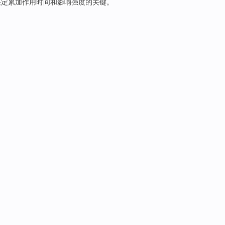
决定
累加
作用
时间
和影响
强度
的
关键
。