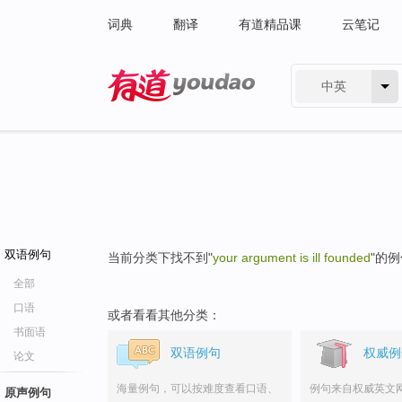
词典
翻译
有道精品课
云笔记
中英
有道 - 网易旗下搜索
双语例句
当前分类下找不到"
your argument is ill founded
"的
全部
口语
或者看看其他分类：
书面语
双语例句
权威例
论文
海量例句，可以按难度查看口语、
例句来自权威英文
原声例句