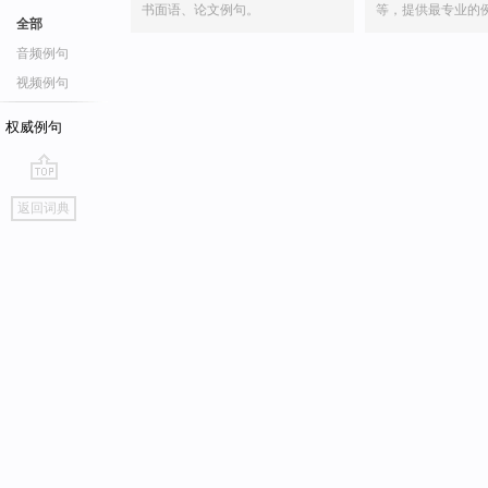
书面语、论文例句。
等，提供最专业的
全部
音频例句
视频例句
权威例句
go
返回词典
top