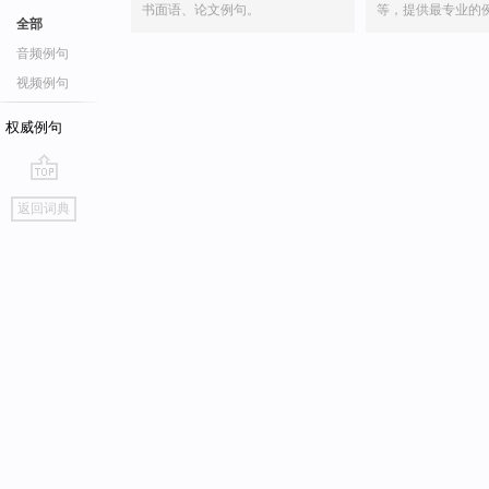
书面语、论文例句。
等，提供最专业的
全部
音频例句
视频例句
权威例句
go
返回词典
top