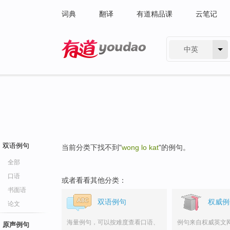
词典
翻译
有道精品课
云笔记
中英
有道 - 网易旗下搜索
双语例句
当前分类下找不到"
wong lo kat
"的例句。
全部
口语
或者看看其他分类：
书面语
双语例句
权威例
论文
海量例句，可以按难度查看口语、
例句来自权威英文
原声例句