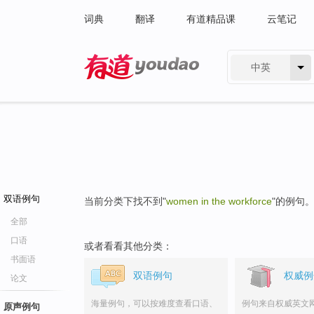
词典
翻译
有道精品课
云笔记
中英
有道 - 网易旗下搜索
双语例句
当前分类下找不到"
women in the workforce
"的例句
全部
口语
或者看看其他分类：
书面语
双语例句
权威例
论文
海量例句，可以按难度查看口语、
例句来自权威英文
原声例句