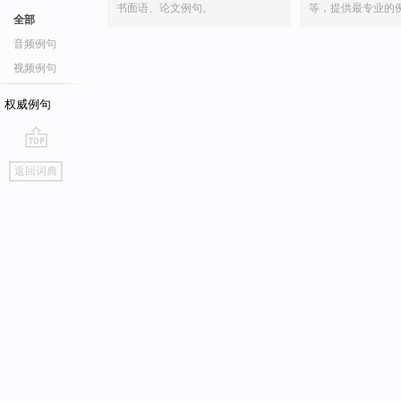
书面语、论文例句。
等，提供最专业的
全部
音频例句
视频例句
权威例句
go
返回词典
top