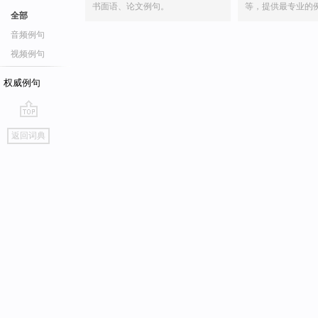
书面语、论文例句。
等，提供最专业的
全部
音频例句
视频例句
权威例句
go
返回词典
top