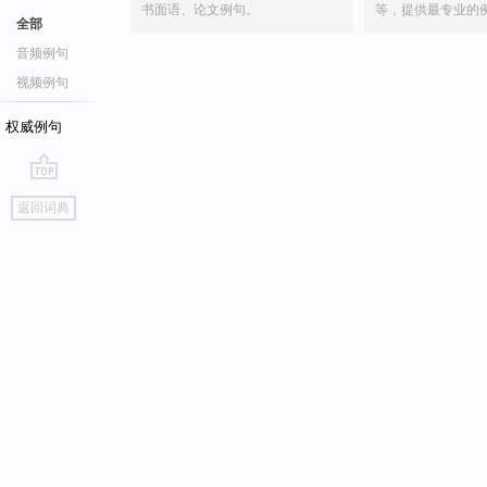
书面语、论文例句。
等，提供最专业的
全部
音频例句
视频例句
权威例句
go
返回词典
top