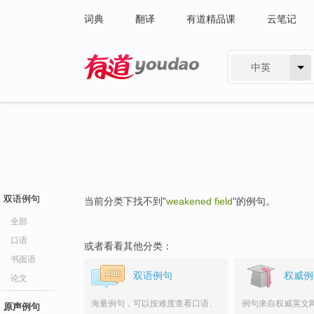
词典
翻译
有道精品课
云笔记
中英
有道 - 网易旗下搜索
双语例句
当前分类下找不到"
weakened field
"的例句。
全部
口语
或者看看其他分类：
书面语
双语例句
权威例
论文
海量例句，可以按难度查看口语、
例句来自权威英文
原声例句