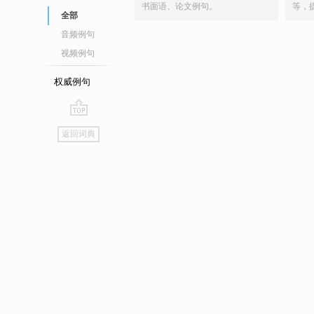
书面语、论文例句。
等，
全部
音频例句
视频例句
权威例句
go
返回词典
top