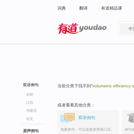
词典
翻译
有道精品课
中
有道 - 网易旗下搜索
双语例句
当前分类下找不到"
volumetric efficiency
全部
口语
或者看看其他分类：
书面语
双语例句
论文
海量例句，可以按难度查看口语、
例句
原声例句