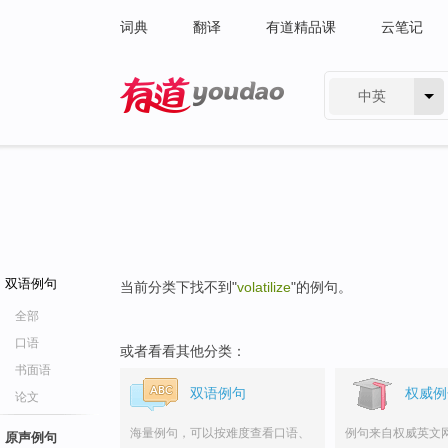
词典
翻译
有道精品课
云笔记
中英
有道 - 网易旗下搜索
双语例句
当前分类下找不到"
volatilize
"的例句。
全部
口语
或者看看其他分类：
书面语
双语例句
权威例
论文
海量例句，可以按难度查看口语、
例句来自权威英文
原声例句