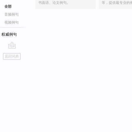
书面语、论文例句。
等，提供最专业的
全部
音频例句
视频例句
权威例句
go
返回词典
top