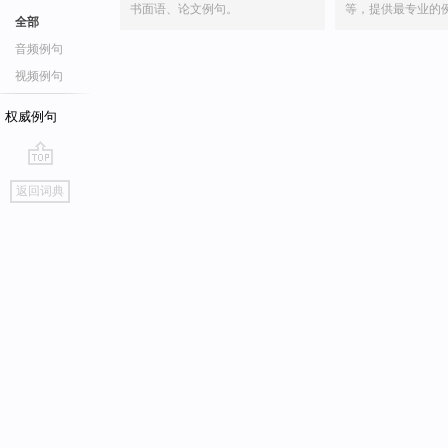
书面语、论文例句。
等，提供最专业的
全部
音频例句
视频例句
权威例句
go
返回词典
top