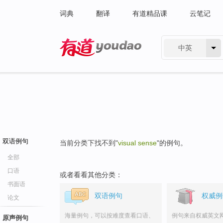
词典
翻译
有道精品课
云笔记
中英
有道 - 网易旗下搜索
双语例句
当前分类下找不到"
visual sense
"的例句。
全部
口语
或者看看其他分类：
书面语
双语例句
权威例
论文
海量例句，可以按难度查看口语、
例句来自权威英文
原声例句