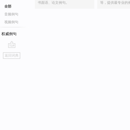
书面语、论文例句。
等，提供最专业的
全部
音频例句
视频例句
权威例句
go
返回词典
top