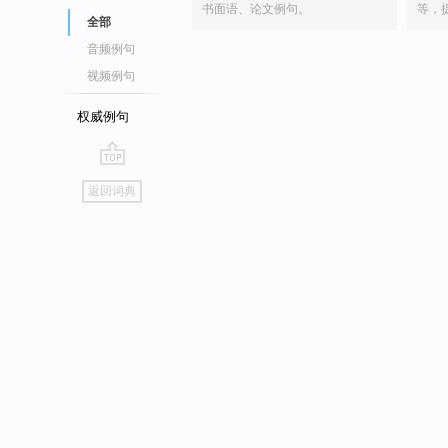
书面语、论文例句。
等，
全部
音频例句
视频例句
权威例句
go
返回词典
top