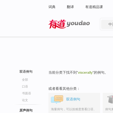
词典
翻译
有道精品课
中
有道 - 网易旗下搜索
双语例句
当前分类下找不到"
viscerally
"的例句。
全部
口语
或者看看其他分类：
书面语
双语例句
论文
海量例句，可以按难度查看口语、
例句
原声例句