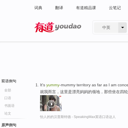
词典
翻译
有道精品课
云笔记
中英
有道 - 网易旗下搜索
双语例句
It's
yummy
-mummy territory as far as I am conc
全部
就我而言，这里是漂亮妈妈的领地，那些坐在四轮
口语
书面语
论文
怡人的的汉普斯特德 - SpeakingMax英语口语达人
原声例句