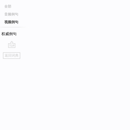
全部
音频例句
视频例句
权威例句
go
返回词典
top