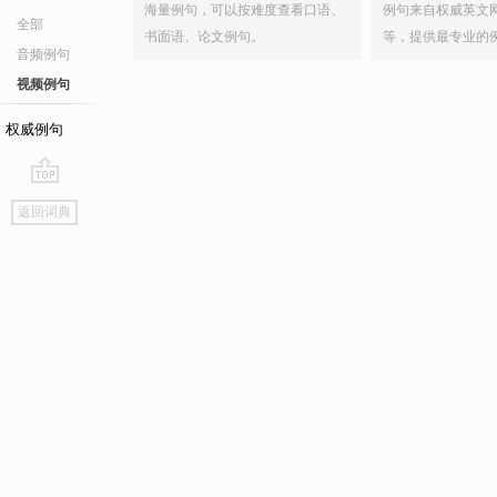
海量例句，可以按难度查看口语、
例句来自权威英文
全部
书面语、论文例句。
等，提供最专业的
音频例句
视频例句
权威例句
go
返回词典
top