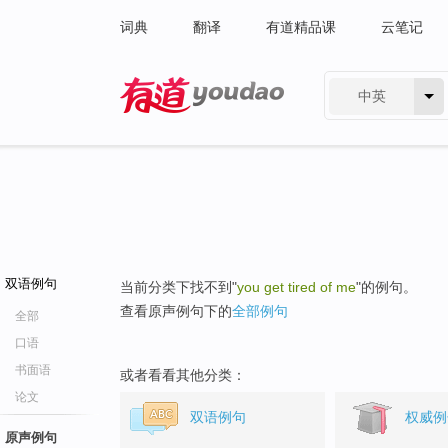
词典
翻译
有道精品课
云笔记
中英
有道 - 网易旗下搜索
双语例句
当前分类下找不到"
you get tired of me
"的例句。
查看原声例句下的
全部例句
全部
口语
书面语
或者看看其他分类：
论文
双语例句
权威例
原声例句