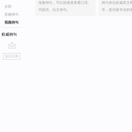
海量例句，可以按难度查看口语、
例句来自权威英文
全部
书面语、论文例句。
等，提供最专业的
音频例句
视频例句
权威例句
go
返回词典
top