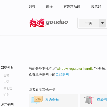
词典
翻译
有道精品课
云笔记
中英
有道 - 网易旗下搜索
双语例句
当前分类下找不到"
window regulator handle
"的例句
查看原声例句下的
全部例句
全部
口语
书面语
或者看看其他分类：
论文
双语例句
权威例
原声例句