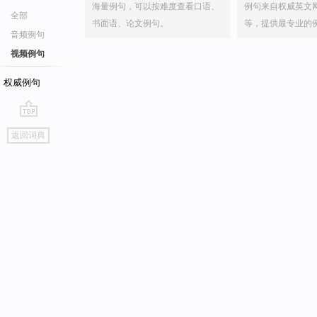
海量例句，可以按难度查看口语、
例句来自权威英文
全部
书面语、论文例句。
等，提供最专业的
音频例句
视频例句
权威例句
go
返回词典
top