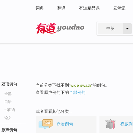
词典
翻译
有道精品课
云笔记
中英
有道 - 网易旗下搜索
双语例句
当前分类下找不到"
wide swath
"的例句。
查看原声例句下的
全部例句
全部
口语
书面语
或者看看其他分类：
论文
双语例句
权威例
原声例句