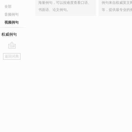
海量例句，可以按难度查看口语、
例句来自权威英文
全部
书面语、论文例句。
等，提供最专业的
音频例句
视频例句
权威例句
go
返回词典
top