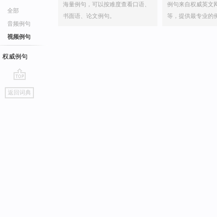
海量例句，可以按难度查看口语、
例句来自权威英文
全部
书面语、论文例句。
等，提供最专业的
音频例句
视频例句
权威例句
go
返回词典
top