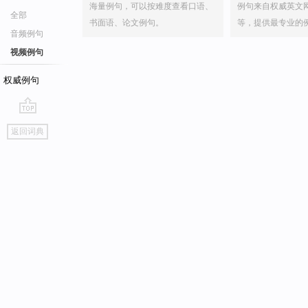
海量例句，可以按难度查看口语、
例句来自权威英文
全部
书面语、论文例句。
等，提供最专业的
音频例句
视频例句
权威例句
go
返回词典
top