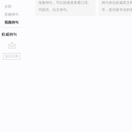
海量例句，可以按难度查看口语、
例句来自权威英文
全部
书面语、论文例句。
等，提供最专业的
音频例句
视频例句
权威例句
go
返回词典
top