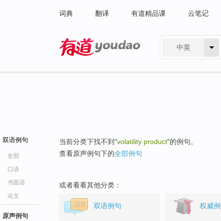
词典
翻译
有道精品课
云笔记
中英
有道 - 网易旗下搜索
双语例句
当前分类下找不到"
volatility product
"的例句。
查看原声例句下的
全部例句
全部
口语
书面语
或者看看其他分类：
论文
双语例句
权威例
原声例句