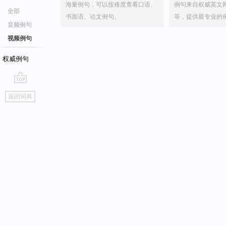
海量例句，可以按难度查看口语、
例句来自权威英文
全部
书面语、论文例句。
等，提供最专业的
音频例句
视频例句
权威例句
go
返回词典
top