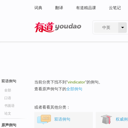
词典
翻译
有道精品课
云笔记
中英
有道 - 网易旗下搜索
双语例句
当前分类下找不到"
vindicator
"的例句。
查看原声例句下的
全部例句
全部
口语
书面语
或者看看其他分类：
论文
双语例句
权威例
原声例句