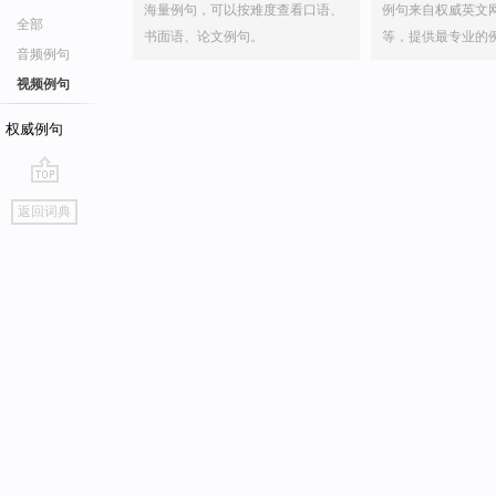
海量例句，可以按难度查看口语、
例句来自权威英文
全部
书面语、论文例句。
等，提供最专业的
音频例句
视频例句
权威例句
go
返回词典
top