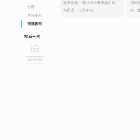
海量例句，可以按难度查看口语、
例句
全部
书面语、论文例句。
等，
音频例句
视频例句
权威例句
go
返回词典
top