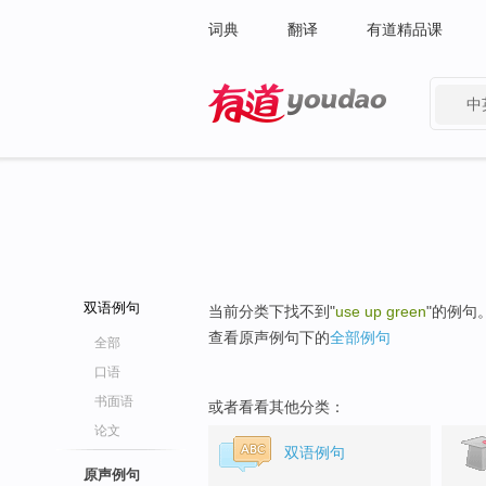
词典
翻译
有道精品课
中
有道 - 网易旗下搜索
双语例句
当前分类下找不到"
use up green
"的例句
查看原声例句下的
全部例句
全部
口语
书面语
或者看看其他分类：
论文
双语例句
原声例句