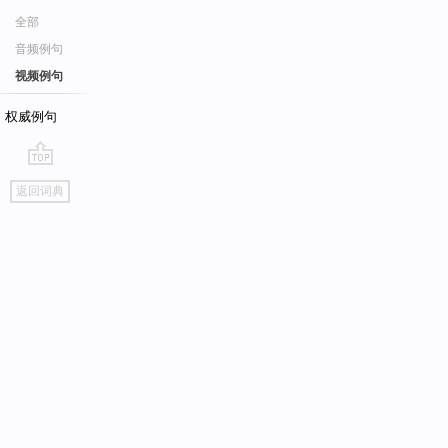
全部
音频例句
视频例句
权威例句
go
返回词典
top