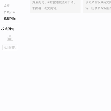
海量例句，可以按难度查看口语、
例句来自权威英文
全部
书面语、论文例句。
等，提供最专业的
音频例句
视频例句
权威例句
go
返回词典
top