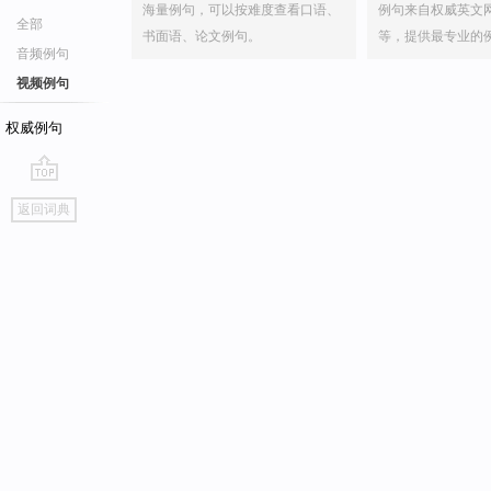
海量例句，可以按难度查看口语、
例句来自权威英文
全部
书面语、论文例句。
等，提供最专业的
音频例句
视频例句
权威例句
go
返回词典
top