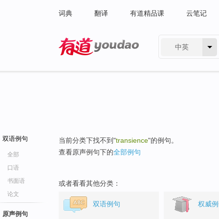
词典
翻译
有道精品课
云笔记
中英
有道 - 网易旗下搜索
双语例句
当前分类下找不到"
transience
"的例句。
查看原声例句下的
全部例句
全部
口语
书面语
或者看看其他分类：
论文
双语例句
权威例
原声例句