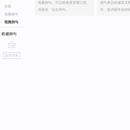
海量例句，可以按难度查看口语、
例句来自权威英文
全部
书面语、论文例句。
等，提供最专业的
音频例句
视频例句
权威例句
go
返回词典
top