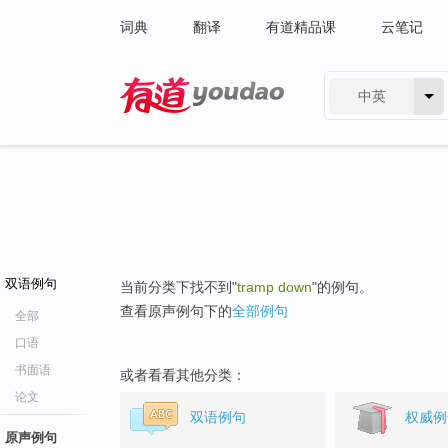
词典
翻译
有道精品课
云笔记
中英
有道 - 网易旗下搜索
双语例句
当前分类下找不到"
tramp down
"的例句。
查看原声例句下的
全部例句
全部
口语
书面语
或者看看其他分类：
论文
双语例句
权威例
原声例句