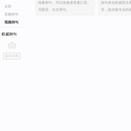
海量例句，可以按难度查看口语、
例句来自权威英文
全部
书面语、论文例句。
等，提供最专业的
音频例句
视频例句
权威例句
go
返回词典
top