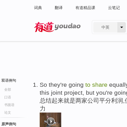
词典
翻译
有道精品课
云笔记
中英
有道 - 网易旗下搜索
双语例句
So they're going
to
share
equal
全部
this joint project, but you're goi
口语
总结起来就是两家公司平分利润,
书面语
力
论文
原声例句