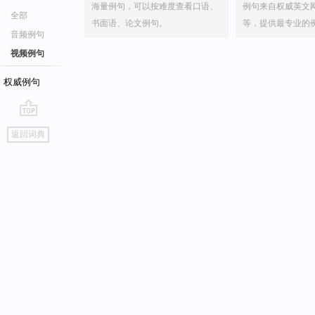
海量例句，可以按难度查看口语、
例句来自权威英文
全部
书面语、论文例句。
等，提供最专业的
音频例句
视频例句
权威例句
go
返回词典
top