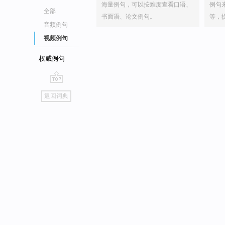
海量例句，可以按难度查看口语、
例句
全部
书面语、论文例句。
等，
音频例句
视频例句
权威例句
go
返回词典
top