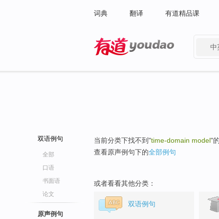
词典
翻译
有道精品课
中
有道 - 网易旗下搜索
双语例句
当前分类下找不到"
time-domain model
"
查看原声例句下的
全部例句
全部
口语
书面语
或者看看其他分类：
论文
双语例句
原声例句