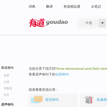
词典
翻译
有道精品课
云笔记
中英
有道 - 网易旗下搜索
双语例句
当前分类下找不到"
three-dimensional wind field retri
查看原声例句下的
全部例句
全部
口语
书面语
或者看看其他分类：
论文
双语例句
权威例
原声例句