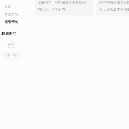
海量例句，可以按难度查看口语、
例句来自权威英文
全部
书面语、论文例句。
等，提供最专业的
音频例句
视频例句
权威例句
go
返回词典
top