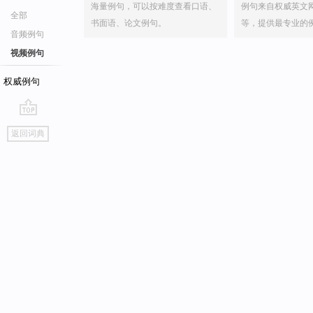
海量例句，可以按难度查看口语、
例句来自权威英文
全部
书面语、论文例句。
等，提供最专业的
音频例句
视频例句
权威例句
go
返回词典
top