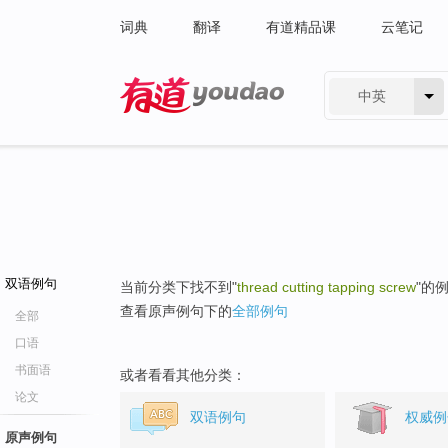
词典
翻译
有道精品课
云笔记
中英
有道 - 网易旗下搜索
双语例句
当前分类下找不到"
thread cutting tapping screw
"的
查看原声例句下的
全部例句
全部
口语
书面语
或者看看其他分类：
论文
双语例句
权威例
原声例句