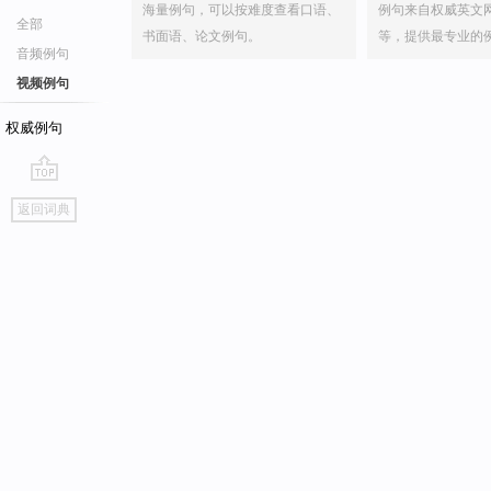
海量例句，可以按难度查看口语、
例句来自权威英文
全部
书面语、论文例句。
等，提供最专业的
音频例句
视频例句
权威例句
go
返回词典
top