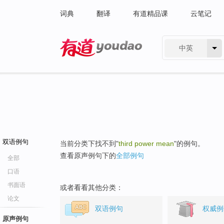
词典
翻译
有道精品课
云笔记
中英
有道 - 网易旗下搜索
双语例句
当前分类下找不到"
third power mean
"的例句。
查看原声例句下的
全部例句
全部
口语
书面语
或者看看其他分类：
论文
双语例句
权威例
原声例句