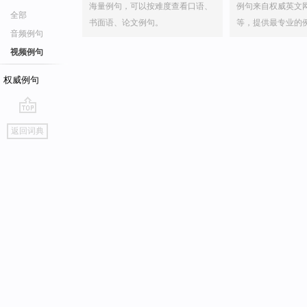
海量例句，可以按难度查看口语、
例句来自权威英文
全部
书面语、论文例句。
等，提供最专业的
音频例句
视频例句
权威例句
go
返回词典
top