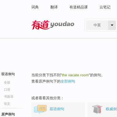
词典
翻译
有道精品课
云笔记
中英
有道 - 网易旗下搜索
双语例句
当前分类下找不到"
the vacate room
"的例句。
查看原声例句下的
全部例句
全部
口语
书面语
或者看看其他分类：
论文
双语例句
权威例
原声例句