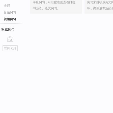
海量例句，可以按难度查看口语、
例句来自权威英文
全部
书面语、论文例句。
等，提供最专业的
音频例句
视频例句
权威例句
go
返回词典
top