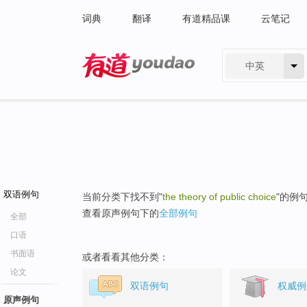
词典
翻译
有道精品课
云笔记
中英
有道 - 网易旗下搜索
双语例句
当前分类下找不到"
the theory of public choice
"的例
查看原声例句下的
全部例句
全部
口语
书面语
或者看看其他分类：
论文
双语例句
权威例
原声例句