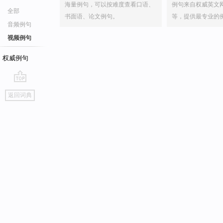
海量例句，可以按难度查看口语、
例句来自权威英文
全部
书面语、论文例句。
等，提供最专业的
音频例句
视频例句
权威例句
go
返回词典
top