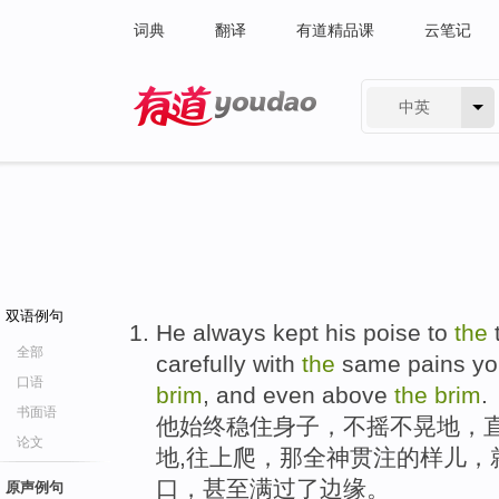
词典
翻译
有道精品课
云笔记
中英
有道 - 网易旗下搜索
双语例句
He always kept his poise to
the
全部
carefully with
the
same pains you 
口语
brim
, and even above
the
brim
.
书面语
他始终稳住身子，不摇不晃地，直到
论文
地,往上爬，那全神贯注的样儿，
口，甚至满过了边缘。
原声例句