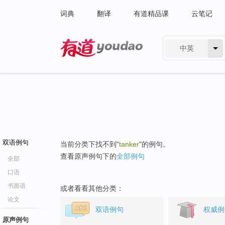
词典
翻译
有道精品课
云笔记
中英
有道 - 网易旗下搜索
双语例句
当前分类下找不到"
tanker
"的例句。
查看原声例句下的
全部例句
全部
口语
书面语
或者看看其他分类：
论文
双语例句
权威例
原声例句