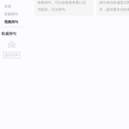
海量例句，可以按难度查看口语、
例句来自权威英文
全部
书面语、论文例句。
等，提供最专业的
音频例句
视频例句
权威例句
go
返回词典
top