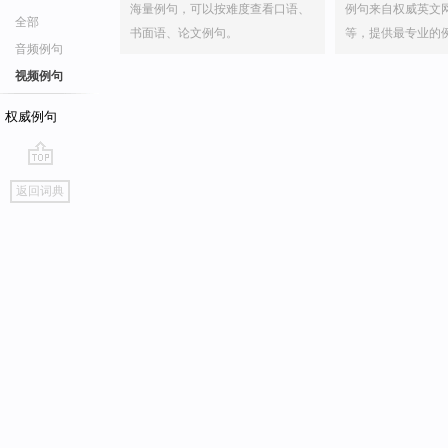
海量例句，可以按难度查看口语、
例句来自权威英文
全部
书面语、论文例句。
等，提供最专业的
音频例句
视频例句
权威例句
go
返回词典
top