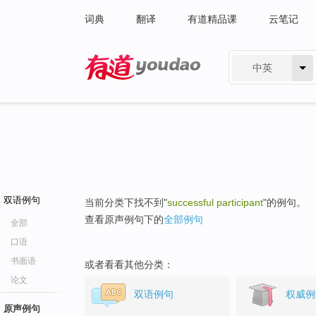
词典
翻译
有道精品课
云笔记
中英
有道 - 网易旗下搜索
双语例句
当前分类下找不到"
successful participant
"的例句。
查看原声例句下的
全部例句
全部
口语
书面语
或者看看其他分类：
论文
双语例句
权威例
原声例句