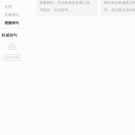
海量例句，可以按难度查看口语、
例句来自权威英文
全部
书面语、论文例句。
等，提供最专业的
音频例句
视频例句
权威例句
go
返回词典
top