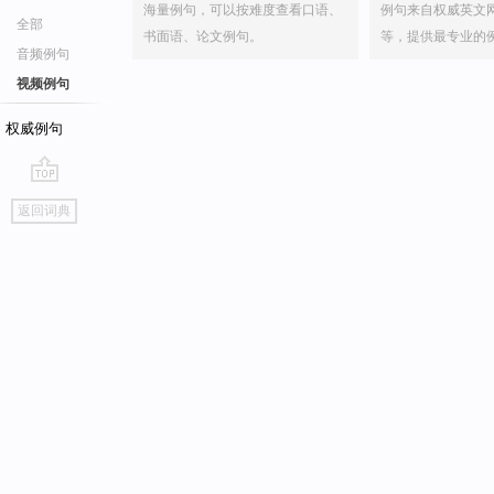
海量例句，可以按难度查看口语、
例句来自权威英文
全部
书面语、论文例句。
等，提供最专业的
音频例句
视频例句
权威例句
go
返回词典
top