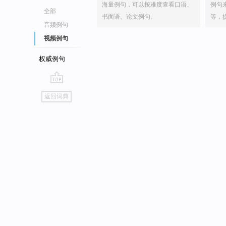
海量例句，可以按难度查看口语、
例句
全部
书面语、论文例句。
等，
音频例句
视频例句
权威例句
go
返回词典
top