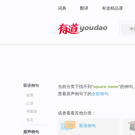
词典
翻译
有道精品课
中
有道 - 网易旗下搜索
双语例句
当前分类下找不到"
square meter
"的例句
查看原声例句下的
全部例句
全部
口语
书面语
或者看看其他分类：
论文
双语例句
原声例句