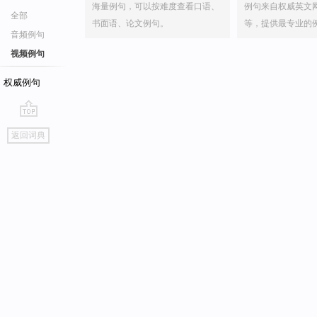
海量例句，可以按难度查看口语、
例句来自权威英文
全部
书面语、论文例句。
等，提供最专业的
音频例句
视频例句
权威例句
go
返回词典
top