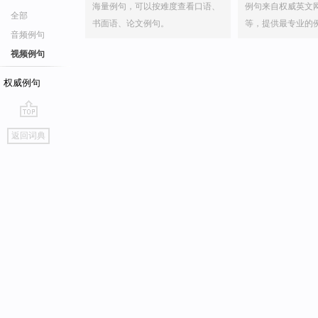
海量例句，可以按难度查看口语、
例句来自权威英文
全部
书面语、论文例句。
等，提供最专业的
音频例句
视频例句
权威例句
go
返回词典
top